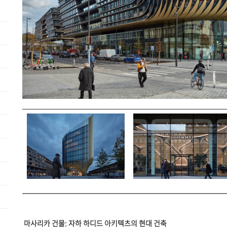
마사리카 건물: 자하 하디드 아키텍츠의 현대 건축