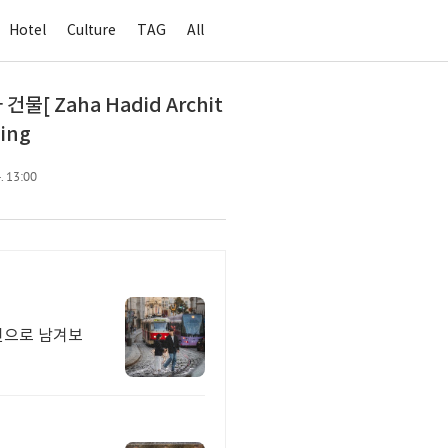
Hotel
Culture
TAG
All
 Zaha Hadid Archit
ding
. 13:00
진으로 남겨보