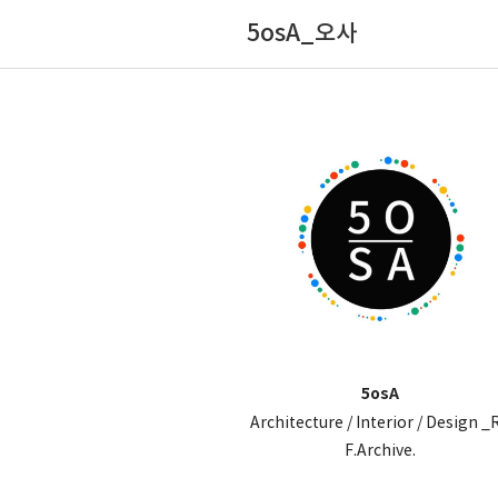
5osA_오사
5osA
Architecture / Interior / Design _
F.Archive.