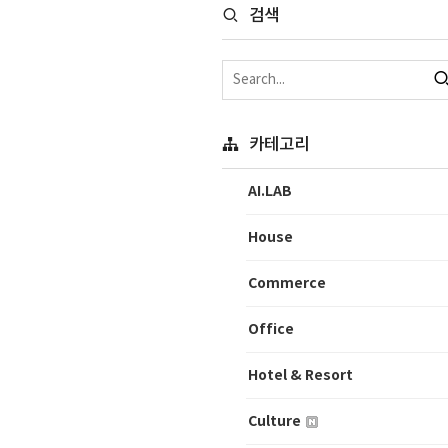
검색
카테고리
AI.LAB
House
Commerce
Office
Hotel & Resort
Culture