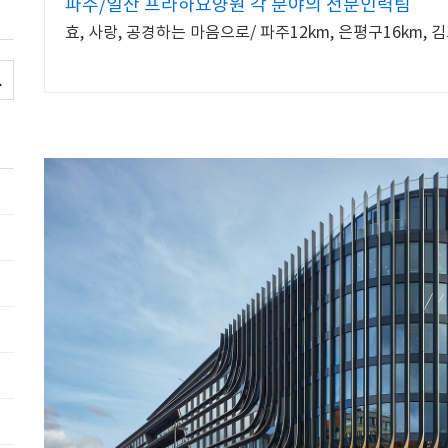
파주/일산 프라하요양원 각 분야의 전문인력팀
효, 사랑, 공경하는 마음으로/ 파주12km, 은평구16km, 김