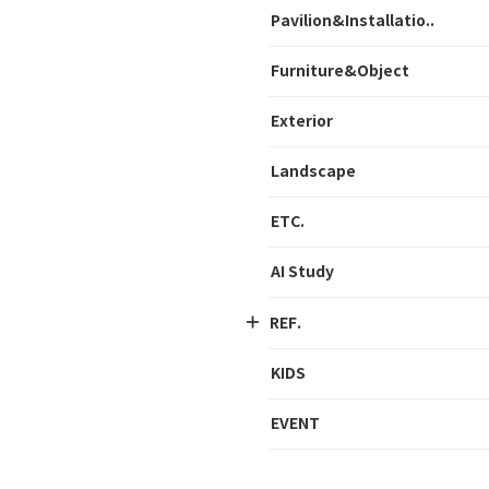
Pavilion&Installatio..
Furniture&Object
Exterior
Landscape
ETC.
AI Study
REF.
KIDS
EVENT