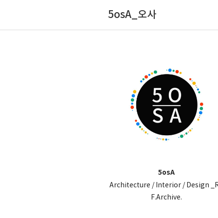
5osA_오사
5osA
Architecture / Interior / Design _
F.Archive.