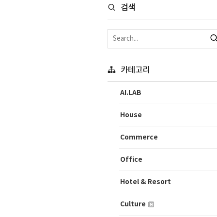
검색
카테고리
AI.LAB
House
Commerce
Office
Hotel & Resort
Culture