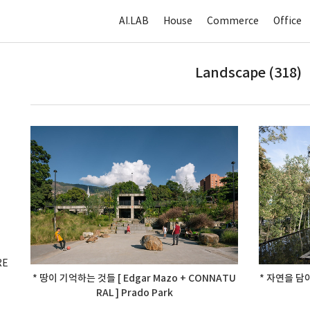
AI.LAB
House
Commerce
Office
Landscape (318)
RE
* 땅이 기억하는 것들 [ Edgar Mazo + CONNATU
* 자연을 담아낸
RAL ] Prado Park