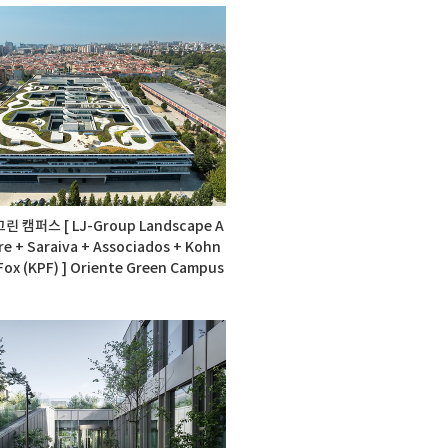
린 캠퍼스 [ LJ-Group Landscape A
re + Saraiva + Associados + Kohn
Fox (KPF) ] Oriente Green Campus