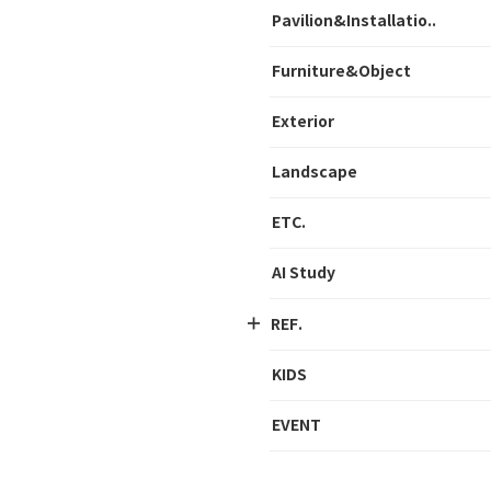
Pavilion&Installatio..
Furniture&Object
Exterior
Landscape
ETC.
AI Study
REF.
KIDS
EVENT