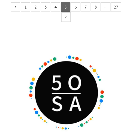
1
2
3
4
5
6
7
8
···
27