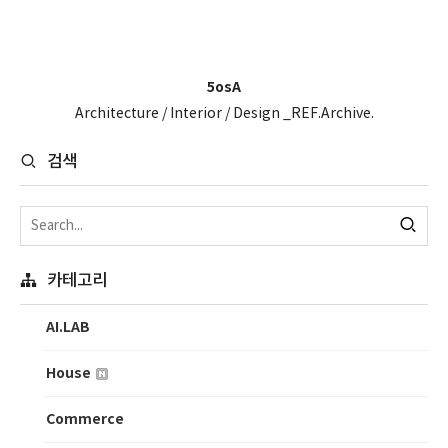
5osA
Architecture / Interior / Design _REF.Archive.
검색
카테고리
AI.LAB
House
Commerce