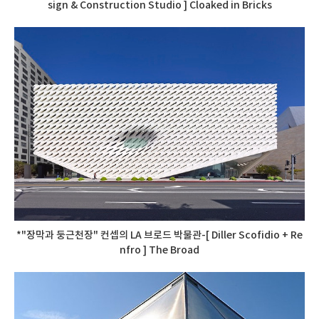
sign & Construction Studio ] Cloaked in Bricks
*"장막과 둥근천장" 컨셉의 LA 브로드 박물관-[ Diller Scofidio + Re
nfro ] The Broad