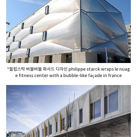
*필립스탁 버블버블 파사드 디자인 philippe starck wraps le nuag
e fitness center with a bubble-like façade in france