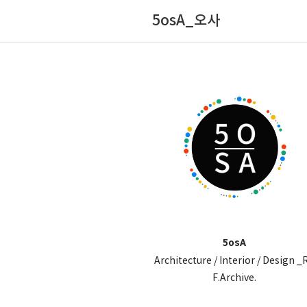
5osA_오사
5osA
Architecture / Interior / Design _
F.Archive.