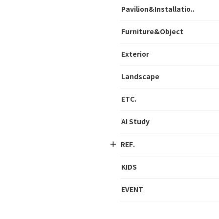
Pavilion&Installatio..
Furniture&Object
Exterior
Landscape
ETC.
AI Study
REF.
KIDS
EVENT