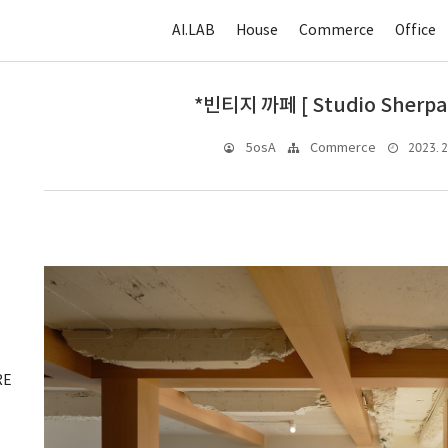
AI.LAB
House
Commerce
Office
*빈티지 까페 [ Studio Sherpa 
2023. 2.
5osA
Commerce
RE