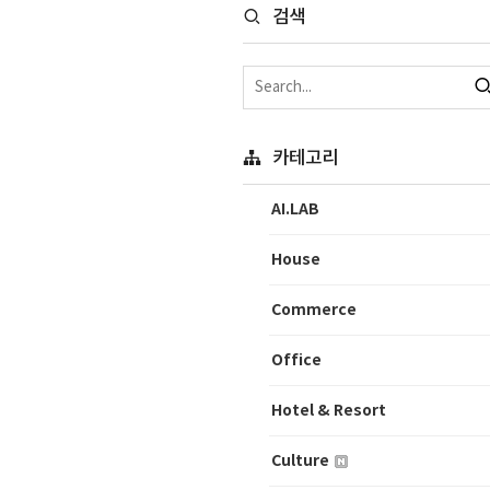
검색
카테고리
AI.LAB
House
Commerce
Office
Hotel & Resort
Culture