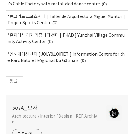
(0)
i's Cable Factory with metal-clad dance centre
*콘크리트 스포츠센터 [ Taller de Arquitectura Miguel Montor ]
(0)
Truper Sports Center
*윤자이 빌리지 커뮤니티 센터 [ THAD ] Yunzhai Village Commu
(0)
nity Activity Center
*인포메이션 센터 [ JOLY&LOIRET ] Information Centre for th
(0)
e Parc Naturel Régional Du Gâtinais
댓글
5osA_오사
Architecture / Interior / Design _REF.Archiv
e.