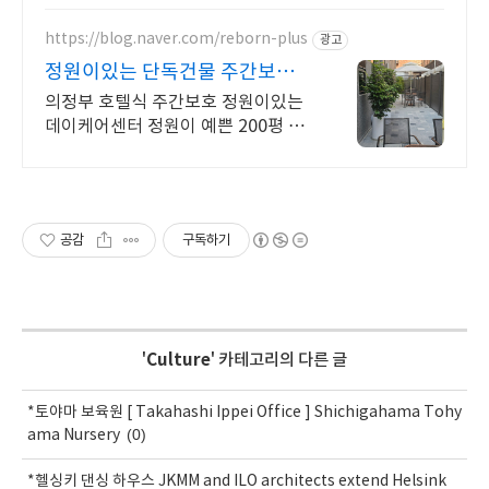
https://blog.naver.com/reborn-plus
광고
정원이있는 단독건물 주간보호
리본플러스 데이케어센터
의정부 호텔식 주간보호 정원이있는
데이케어센터 정원이 예쁜 200평 단
독건물 호텔같은 내부시설
공감
구독하기
'
Culture
' 카테고리의 다른 글
*토야마 보육원 [ Takahashi Ippei Office ] Shichigahama Tohy
(0)
ama Nursery
*헬싱키 댄싱 하우스 JKMM and ILO architects extend Helsink