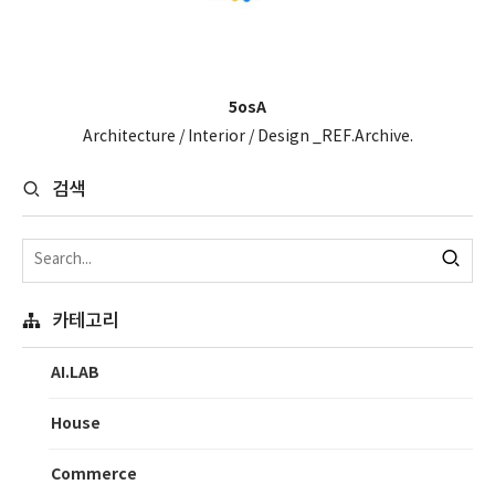
5osA
Architecture / Interior / Design _REF.Archive.
검색
카테고리
AI.LAB
House
Commerce