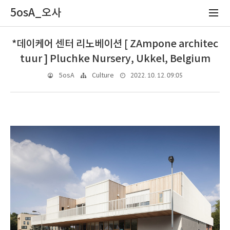
5osA_오사
*데이케어 센터 리노베이션 [ ZAmpone architec
tuur ] Pluchke Nursery, Ukkel, Belgium
2022. 10. 12. 09:05
5osA
Culture