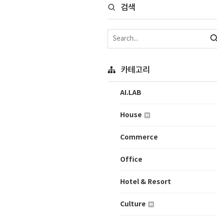
검색
카테고리
AI.LAB
House
Commerce
Office
Hotel & Resort
Culture