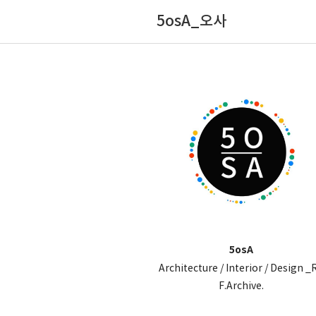
5osA_오사
5osA
Architecture / Interior / Design _
F.Archive.