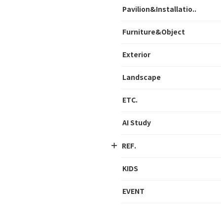
Pavilion&Installatio..
Furniture&Object
Exterior
Landscape
ETC.
AI Study
REF.
KIDS
EVENT