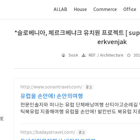
AI.LAB
House
Commerce
Office
*슬로베니아, 체르크베냐크 유치원 프로젝트 [ superfo
erkvenjak
2015
5osA
REF. / Architecture
http://www.sonantravel.com/
광고
유럽을 손안에! 손안의여행
전문인솔자와 떠나는 유럽 단체배낭여행 산티아고순례길 
틱북유럽 지중해여행 유럽을 손안에! 발칸반도 북유럽 지
럽 동유럽 세미팩제공
RE
https://badayatravel.com/
광고