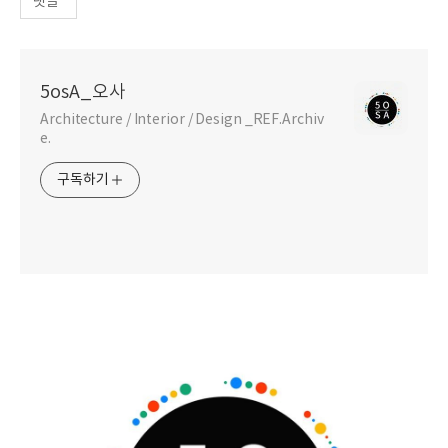
댓글
5osA_오사
Architecture / Interior / Design _REF.Archiv
e.
구독하기