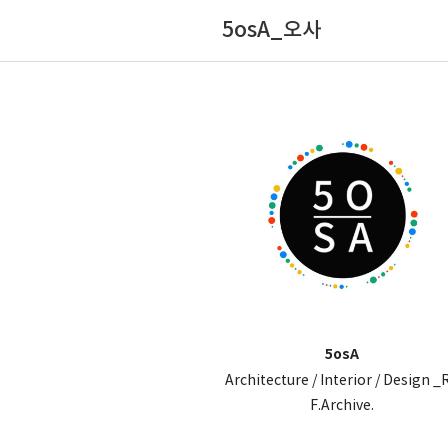
5osA_오사
5osA
Architecture / Interior / Design _
F.Archive.