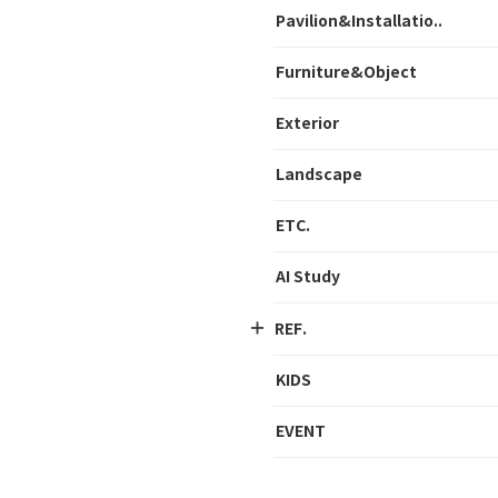
Pavilion&Installatio..
Furniture&Object
Exterior
Landscape
ETC.
AI Study
REF.
KIDS
EVENT