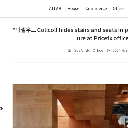
AI.LAB
House
Commerce
Office
*픽셀우드 Collcoll hides stairs and seats in 
ure at Pricefx offic
2024. 4. 5
5osA
Office
RE