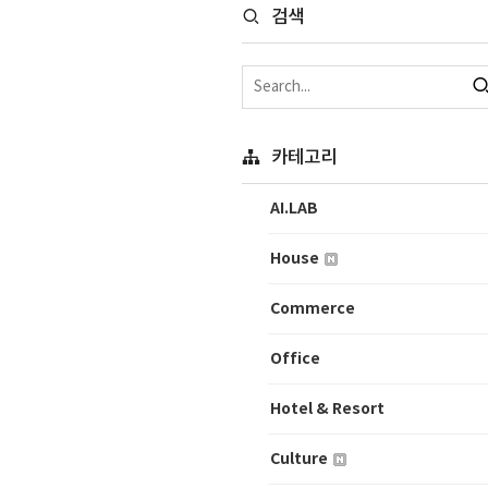
검색
카테고리
AI.LAB
House
Commerce
Office
Hotel & Resort
Culture