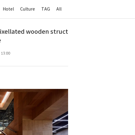
Hotel
Culture
TAG
All
pixellated wooden struct
e
. 13:00