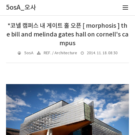
5osA_오사
*코넬 캠퍼스 내 게이트 홀 오픈 [ morphosis ] th
e bill and melinda gates hall on cornell's ca
mpus
2014. 11. 18. 08:30
5osA
REF. / Architecture