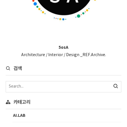
5osA
Architecture / Interior / Design _REF.Archive.
검색
카테고리
AI.LAB