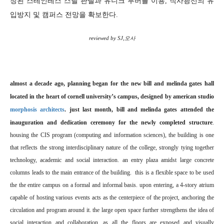
칭된 스테인레스 스틸 판넬과 유니크 루버를 이용, 직사광선의 유
입방지 및 캠퍼스 전망을 확보한다.
reviewed by SJ,오사
almost a decade ago, planning began for the new bill and melinda gates hall
located in the heart of cornell university’s campus, designed by american studio
morphosis architects
. just last month, bill and melinda gates attended the
inauguration and dedication ceremony for the newly completed structure
.
housing the CIS program (computing and information sciences), the building is one
that reflects the strong interdisciplinary nature of the college, strongly tying together
technology, academic and social interaction. an entry plaza amidst large concrete
columns leads to the main entrance of the building. this is a flexible space to be used
the the entire campus on a formal and informal basis. upon entering, a 4-story atrium
capable of hosting various events acts as the centerpiece of the project, anchoring the
circulation and program around it. the large open space further strengthens the idea of
social interaction and collaboration, as all the floors are exposed and visually