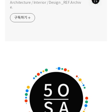
Architecture / Interior / Design _REF.Archiv
e.
구독하기