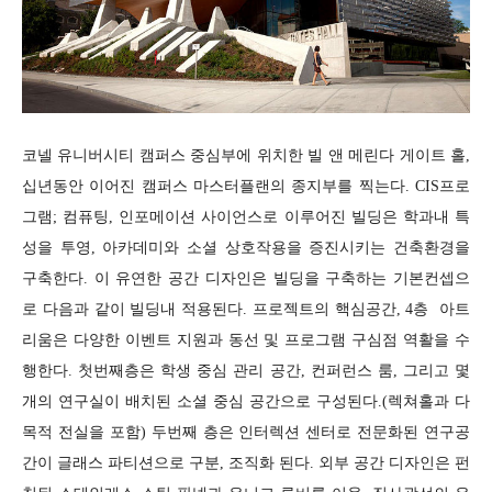
코넬 유니버시티 캠퍼스 중심부에 위치한 빌 앤 메린다 게이트 홀,
십년동안 이어진 캠퍼스 마스터플랜의 종지부를 찍는다. CIS프로
그램; 컴퓨팅, 인포메이션 사이언스로 이루어진 빌딩은 학과내 특
성을 투영, 아카데미와 소셜 상호작용을 증진시키는 건축환경을
구축한다. 이 유연한 공간 디자인은 빌딩을 구축하는 기본컨셉으
로 다음과 같이 빌딩내 적용된다. 프로젝트의 핵심공간, 4층 아트
리움은 다양한 이벤트 지원과 동선 및 프로그램 구심점 역활을 수
행한다. 첫번째층은 학생 중심 관리 공간, 컨퍼런스 룸, 그리고 몇
개의 연구실이 배치된 소셜 중심 공간으로 구성된다.(렉쳐홀과 다
목적 전실을 포함) 두번째 층은 인터렉션 센터로 전문화된 연구공
간이 글래스 파티션으로 구분, 조직화 된다. 외부 공간 디자인은 펀