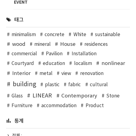
EVENT
태그
minimalism
concrete
White
sustainable
wood
House
mineral
residences
commercial
Pavilion
Installation
nonlinear
Courtyard
education
localism
Interior
metal
view
renovation
building
plastic
fabric
cultural
LINEAR
Contemporary
Glass
Stone
Furniture
accommodation
Product
통계
전체 :