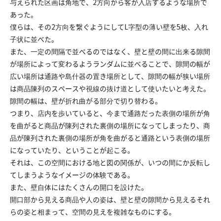
与えられた区画は角地で、2方向から客が入店するような場所で
あった。
僕らは、その2方向を繋ぐようにしてL字型の薄い壁を5枚、入れ
子状に並べた。
また、一定の間隔で並べるのではなく、壁と壁の間に出来る隙間
が場所によって変わるようランダムに並べることで、隙間の幅が
広い場所は通路や島什器の置き場所として、隙間の幅が狭い場所
は商品陳列のスペースや視線の抜け道として使いたいと考えた。
隙間の幅は、壁が折れ曲がる部分で切り替わる。
つまり、店内を歩いていると、今まで通路だった表側の場所が角
を曲がると商品が陳列された裏側の場所になってしまったり、商
品が陳列された裏側の場所が角を曲がると通路という表側の場所
になっていたり、ということが起こる。
それは、この空間における地と図の関係が、いつの間にか反転し
てしまうようなイメージの体験である。
また、壁自体にはたくさんの開口を設けた。
開口部から見える商品や人の姿は、壁と壁の隙間から見えるそれ
らの姿と相まって、空間の見えを複雑なものにする。