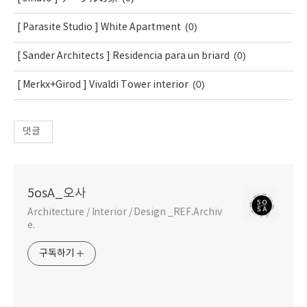
(0)
[ Parasite Studio ] White Apartment
(0)
[ Sander Architects ] Residencia para un briard
(0)
[ Merkx+Girod ] Vivaldi Tower interior
댓글
5osA_오사
Architecture / Interior / Design _REF.Archiv
e.
구독하기