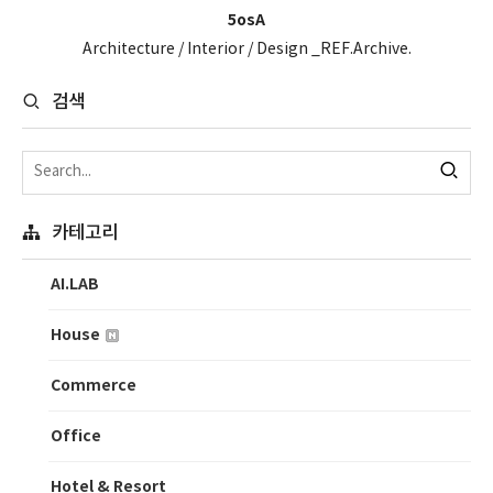
5osA
Architecture / Interior / Design _REF.Archive.
검색
카테고리
AI.LAB
House
Commerce
Office
Hotel & Resort