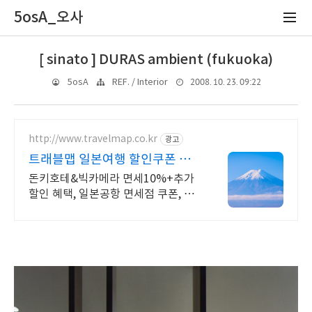
5osA_오사
[ sinato ] DURAS ambient (fukuoka)
2008. 10. 23. 09:22
5osA
REF. / Interior
http://www.travelmap.co.kr
광고
트래블맵 일본여행 할인쿠폰 일
본여행 필수 쿠폰 다운가능
돈키호테&빅카메라 면세10%+추가
할인 혜택, 일본공항 면세점 쿠폰, 어
트랙션예약 일본여행 모바일 할인쿠
폰 제공