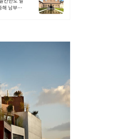
발칸반도 발
중해 남부유