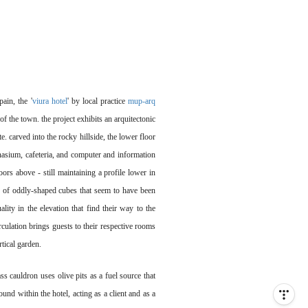
ain, the '
viura hotel
' by local practice
mup-arq
of the town. the project exhibits an arquitectonic
e. carved into the rocky hillside, the lower floor
nasium, cafeteria, and computer and information
oors above - still maintaining a profile lower in
g of oddly-shaped cubes that seem to have been
ality in the elevation that find their way to the
irculation brings
guests to their respective rooms
rtical garden.
ss cauldron uses olive pits as a fuel source that
und within the hotel, acting as a client and as a