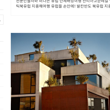
전문인솔자와 떠나는 유럽 단체배낭여행 산티아고순례길 
틱북유럽 지중해여행 유럽을 손안에! 발칸반도 북유럽 지
럽 동유럽 세미팩제공