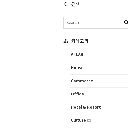
검색
카테고리
AI.LAB
House
Commerce
Office
Hotel & Resort
Culture