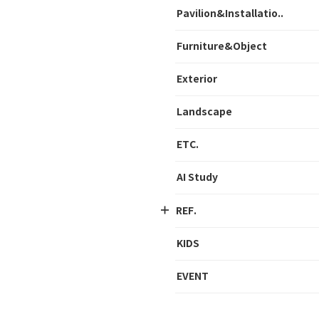
Pavilion&Installatio..
Furniture&Object
Exterior
Landscape
ETC.
AI Study
REF.
KIDS
EVENT