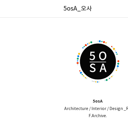
5osA_오사
5osA
Architecture / Interior / Design _
F.Archive.