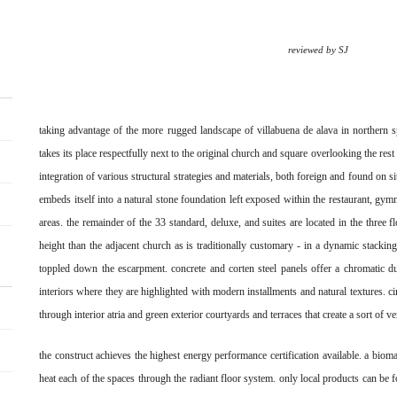
reviewed by SJ
taking advantage of the more rugged landscape of villabuena de alava in northern sp
takes its place
respectfully next to the original church and square overlooking the rest 
integration of various
structural strategies and materials, both foreign and found on sit
embeds itself into a natural stone
foundation left exposed within the restaurant, gym
areas. the remainder of the 33 standard, deluxe,
and suites are located in the three fl
height than the adjacent church as is traditionally customary -
in a dynamic stackin
toppled down the escarpment. concrete and corten steel panels offer a chromatic
du
interiors where they are highlighted with modern installments and natural textures. c
through interior atria and green exterior courtyards and terraces that create a sort of ve
the construct achieves the highest energy performance certification available. a bioma
heat each of the
spaces through the radiant floor system. only local products can be fo