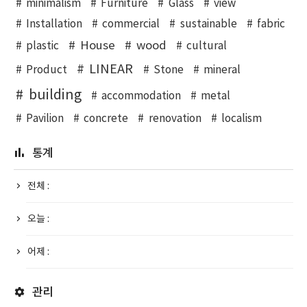
minimalism
Furniture
Glass
view
Installation
commercial
sustainable
fabric
House
wood
plastic
cultural
LINEAR
Product
Stone
mineral
building
accommodation
metal
Pavilion
concrete
renovation
localism
통계
전체 :
오늘 :
어제 :
관리