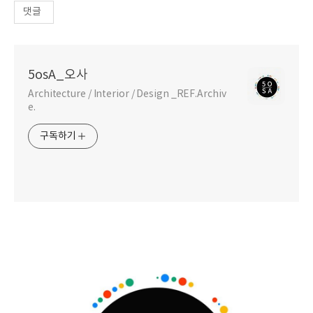
댓글
5osA_오사
Architecture / Interior / Design _REF.Archiv
e.
구독하기