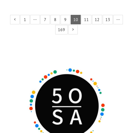
1
···
7
8
9
10
11
12
13
···
169