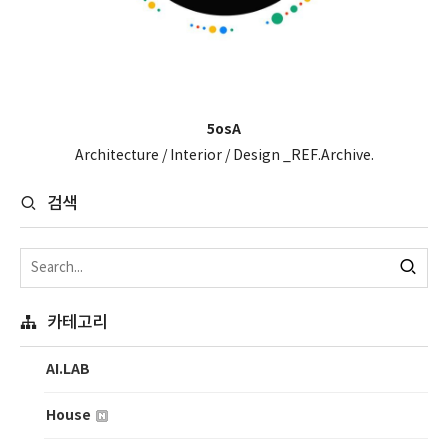
5osA
Architecture / Interior / Design _REF.Archive.
검색
카테고리
AI.LAB
House