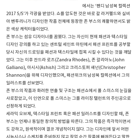
에서는 ‘펜디 남성복 컬렉션
2017 S/S’가 각광을 받았다. 쇼를 압도한 것은 바로 칼 라거펠드와 실비
아 벤투리니가 디자인한 작품 전체에 등장한 존 부스의 쾌활하면서도 밝
은 색상 캐릭터들이었다.
존 부스는 섬유 디자이너를 꿈꿨다. 그는 자신이 현재 패션과 텍스타일
디자인 강의를 하고 있는 센트럴 세인트 마틴에서 패션 프린트를 공부할
당시 자신의 드로잉을 패션과 텍스타일에 접목 시킬 수 있다는 것을 깨달
았다. 그는 이후 잔드라 로즈(Zandra Rhodes), 존 갈리아노(John
Galliano), 아시시(Ashish) 그리고 크리스토퍼 섀넌(Christopher
Shannon)을 위해 디자인했으며, 패션위크의 남성복 컬렉션에서 그의
일러스트를 선보였다.
존 부스의 작품과 화려한 연출 및 구조는 패션쇼에서 폴 스미스의 눈길을
사로잡았고, 이 인연으로 폴 스미스는 그를 라이징 탤런트의 주인공으로
선정하게 되었다.
세라믹 오브제, 텍스타일 프린트 혹은 패션 일러스트를 디자인할 때, 존
부스는 언제나 동일한 창의적 방법을 따른다. 그의 작품은 즉각적이면서
도 강하고, 원색적이며 결코 개념적이지 않다. 그는 디자인에 앞서 어떤
시놉시스나 스케치를 준비하지 않고 작업 순간 작품에 빠져든다고 말한