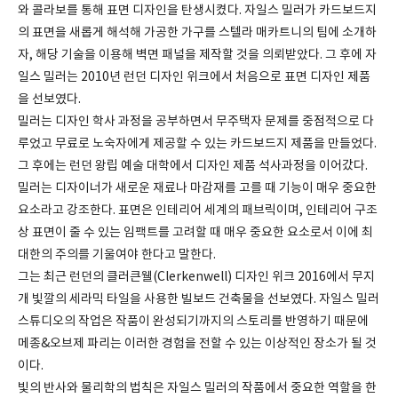
와 콜라보를 통해 표면 디자인을 탄생시켰다. 자일스 밀러가 카드보드지
의 표면을 새롭게 해석해 가공한 가구를 스텔라 매카트니의 팀에 소개하
자, 해당 기술을 이용해 벽면 패널을 제작할 것을 의뢰받았다. 그 후에 자
일스 밀러는 2010년 런던 디자인 위크에서 처음으로 표면 디자인 제품
을 선보였다.
밀러는 디자인 학사 과정을 공부하면서 무주택자 문제를 중점적으로 다
루었고 무료로 노숙자에게 제공할 수 있는 카드보드지 제품을 만들었다.
그 후에는 런던 왕립 예술 대학에서 디자인 제품 석사과정을 이어갔다.
밀러는 디자이너가 새로운 재료나 마감재를 고를 때 기능이 매우 중요한
요소라고 강조한다. 표면은 인테리어 세계의 패브릭이며, 인테리어 구조
상 표면이 줄 수 있는 임팩트를 고려할 때 매우 중요한 요소로서 이에 최
대한의 주의를 기울여야 한다고 말한다.
그는 최근 런던의 클러큰웰(Clerkenwell) 디자인 위크 2016에서 무지
개 빛깔의 세라믹 타일을 사용한 빌보드 건축물을 선보였다. 자일스 밀러
스튜디오의 작업은 작품이 완성되기까지의 스토리를 반영하기 때문에
메종&오브제 파리는 이러한 경험을 전할 수 있는 이상적인 장소가 될 것
이다.
빛의 반사와 물리학의 법칙은 자일스 밀러의 작품에서 중요한 역할을 한