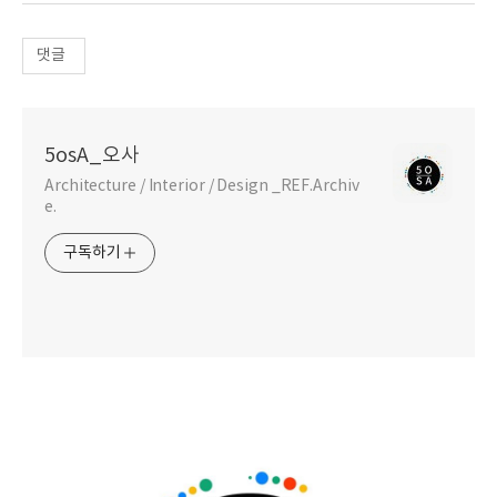
댓글
5osA_오사
Architecture / Interior / Design _REF.Archiv
e.
구독하기