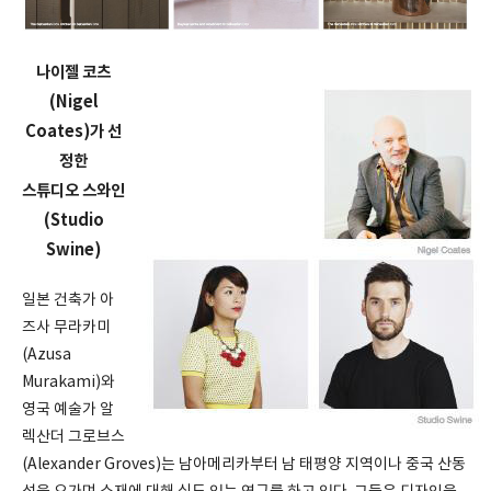
나이젤 코츠
(Nigel
Coates)가 선
정한
스튜디오 스와인
(Studio
Swine)
일본 건축가 아
즈사 무라카미
(Azusa
Murakami)와
영국 예술가 알
렉산더 그로브스
(Alexander Groves)는 남아메리카부터 남 태평양 지역이나 중국 산동