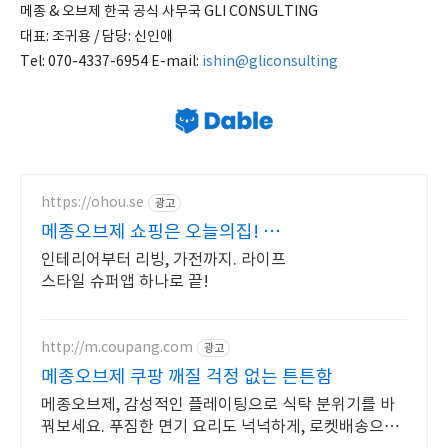
메종 & 오브제 한국 공식 사무국 GLI CONSULTING
대표: 조귀용 / 담당: 신인애
Tel: 070-4337-6954 E-mail:
ishin@gliconsulting
https://ohou.se
광고
메종오브제 쇼핑은 오늘의집! 첫
구매라면 최대 2만원 할인
인테리어부터 리빙, 가전까지. 라이프
스타일 슈퍼앱 하나로 끝!
http://m.coupang.com
광고
메종오브제 쿠팡 깨질 걱정 없는 튼튼함
메종오브제, 감성적인 플레이팅으로 식탁 분위기를 바
꿔보세요. 푸짐한 면기 요리도 넉넉하게, 로켓배송으로