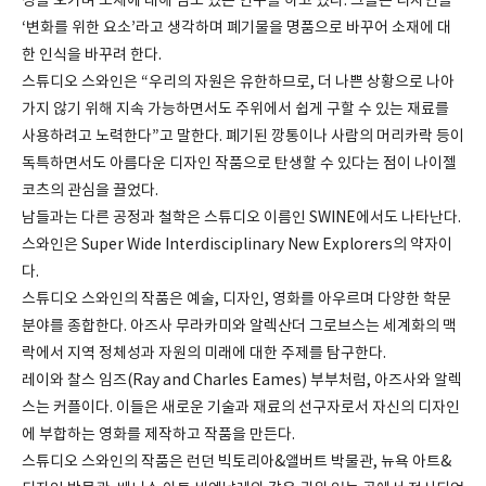
성을 오가며 소재에 대해 심도 있는 연구를 하고 있다. 그들은 디자인을
‘변화를 위한 요소’라고 생각하며 폐기물을 명품으로 바꾸어 소재에 대
한 인식을 바꾸려 한다.
스튜디오 스와인은 “우리의 자원은 유한하므로, 더 나쁜 상황으로 나아
가지 않기 위해 지속 가능하면서도 주위에서 쉽게 구할 수 있는 재료를
사용하려고 노력한다”고 말한다. 폐기된 깡통이나 사람의 머리카락 등이
독특하면서도 아름다운 디자인 작품으로 탄생할 수 있다는 점이 나이젤
코츠의 관심을 끌었다.
남들과는 다른 공정과 철학은 스튜디오 이름인 SWINE에서도 나타난다.
스와인은 Super Wide Interdisciplinary New Explorers의 약자이
다.
스튜디오 스와인의 작품은 예술, 디자인, 영화를 아우르며 다양한 학문
분야를 종합한다. 아즈사 무라카미와 알렉산더 그로브스는 세계화의 맥
락에서 지역 정체성과 자원의 미래에 대한 주제를 탐구한다.
레이와 찰스 임즈(Ray and Charles Eames) 부부처럼, 아즈사와 알렉
스는 커플이다. 이들은 새로운 기술과 재료의 선구자로서 자신의 디자인
에 부합하는 영화를 제작하고 작품을 만든다.
스튜디오 스와인의 작품은 런던 빅토리아&앨버트 박물관, 뉴욕 아트&