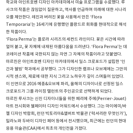
학교와 아인트호벤 디자인 아카데미에서 미술 프로그램을 수료했다. 루
사크의 작품은 끊임없이 질문하고, 역사를 언급하며 미래에 대한 시나리
오를 제안한다. 레진과 버려진 꽃을 사용해서 만든 ‘Flora
Temporaria’는 16세기에 유행했던 플랑드르 회화를 현대적으로 해석
한 작품이다.
‘Flora Perma’는 플로라 시리즈의 세컨드 라인이다. 꽃은 시간에 따라
얼어 붙고, 꽃 자체에 내재된 아름다움을 드러낸다. ‘Flora Perma’는 데
코레이션 작품에 국한되지 않는 자연 그 자체의 작품이라고 덧붙였다.
마르친은 아인트호벤 디자인 아카데미에서 일스 크로포드가 설립한 ‘인
간과 웰빙’ 학과에서 공부했다. 그가 디자인한 램프나 오브제에는 그만의
시적 센스와, 재료에 대한 지식 그리고 노하우가 깊이 스며들어 있었다.
이 인연으로 2016 메종&오브제 파리, 올해의 디자이너로 선정된 일스
크로포드가 그를 라이징 탤런트의 주인공으로 선택하게 되었다.
마르친 루사크는 신진 디자이너들을 위한 페리에 주에(Perrier-Jouët)
아트 전시회와 웰페이터 디자인 어워드에서 수상했다. 그는 마이에미/바
젤 디자인 박람회, 런던 빅토리아&엘버트 박물관 (‘럭셔리란 무엇인가’),
밀라노와 두바이 디자인 페어 등에서 전시했으며, 최근에는 런던의 현대
응용 미술관(CAA)에서 최초의 개인전을 가졌다.