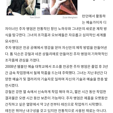
런던에서 활동하
는 예술가이자 디
자이너인 주자 멩엄은 전통적인 장인 노하우와 그녀만의 새로운 제작 방
식을 탐구한다. 그녀의 조각품과 오브제들은 자유롭고 심미적인 세계를
묘사한다.
주자 멩엄은 전공 공예에서 영감을 얻어 자신만의 제작 방법을 만들어낸
다. 톰 딕슨은 강철과 네온 샹들리에로 만들어진 주자 멩엄의 기하학적인
조각품에 관심을 가졌다.
2008년 웸블던 예술 대학교에서 조소를 전공한 주자 멩엄은 졸업 후 3년
간 금속 작업장에서 철제 작품을 드는데 주력했다. 그녀는 지난 8년간 다
양한 예술가 및 갤러리의 기술자로 일하며 자신의 기술과 예술을 한층 발
전시켰다.
강철은 강한 열 속에서 신속하게 작업 해야 하고, 짧은 시간 동안 작업한
결과물은 오랜 시간 동안 보존이 가능하다. 주자 멩엄은 제품을 오랫동안
간직하고 싶은 열망에서 약 1년 전부터 레진으로 작업하기 시작했다.
레진은 뛰어난 내구성을 갖고 있지만 전통적으로 사용된 재료는 아니다.