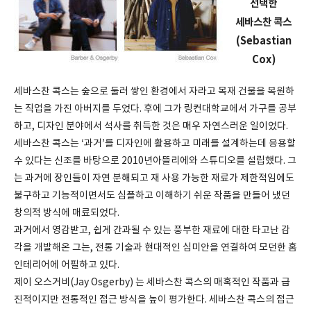
선택한
세바스찬 콕스
(Sebastian
Cox)
세바스찬 콕스는 숲으로 둘러 쌓인 환경에서 자라고 목재 건물을 복원하
는 직업을 가진 아버지를 두었다. 후에 그가 링컨대학교에서 가구를 공부
하고, 디자인 분야에서 석사를 취득한 것은 매우 자연스러운 일이었다.
세바스찬 콕스는 ‘과거’를 디자인에 활용하고 미래를 설계하는데 응용할
수 있다는 신조를 바탕으로 2010년아뜰리에와 스튜디오를 설립했다. 그
는 과거에 장인들이 자연 분해되고 재 사용 가능한 재료가 제한적임에도
불구하고 기능적이면서도 심플하고 이해하기 쉬운 작품을 만들어 냈던
창의적 방식에 매료되었다.
과거에서 영감받고, 쉽게 간과될 수 있는 풍부한 재료에 대한 타고난 감
각을 개발해온 그는, 전통 기술과 현대적인 심미안을 연결하여 모던한 홈
인테리어에 어필하고 있다.
제이 오스거비(Jay Osgerby) 는 세바스찬 콕스의 매혹적인 작품과 급
진적이지만 전통적인 접근 방식을 높이 평가한다. 세바스찬 콕스의 접근