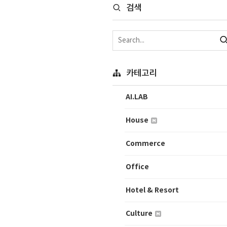
검색
카테고리
AI.LAB
House
Commerce
Office
Hotel & Resort
Culture