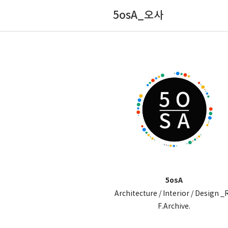
5osA_오사
5osA
Architecture / Interior / Design _
F.Archive.