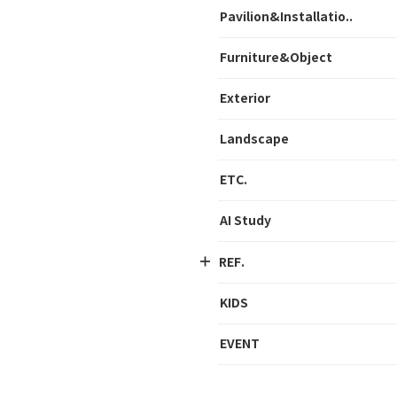
Pavilion&Installatio..
Furniture&Object
Exterior
Landscape
ETC.
AI Study
REF.
KIDS
EVENT