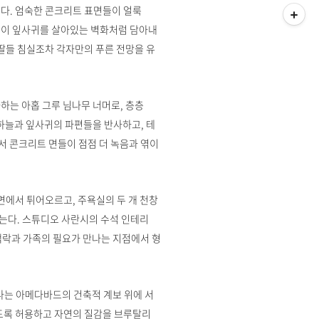
다. 엄숙한 콘크리트 표면들이 얼룩
들이 잎사귀를 살아있는 벽화처럼 담아내
 딸들 침실조차 각자만의 푸른 전망을 유
하는 아홉 그루 님나무 너머로, 층층
 하늘과 잎사귀의 파편들을 반사하고, 테
 콘크리트 면들이 점점 더 녹음과 엮이
면에서 튀어오르고, 주욕실의 두 개 천창
는다. 스튜디오 사란시의 수석 인테리
 맥락과 가족의 필요가 만나는 지점에서 형
나는 아메다바드의 건축적 계보 위에 서
도록 허용하고 자연의 질감을 브루탈리