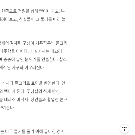
 한쪽으로 정원을 향해 뻗어나가고, 부
내려다보고, 침실들이 그 둘레를 따라 늘
.
바닥재의 절제된 구성이 거푸집무늬 콘크리
 따뜻함을 더한다. 거실에서는 매끄러
며 층층이 쌓인 분위기를 연출한다. 찰스
 제작된 가구와 어우러진다.
 석재와 콘크리트 표면을 반영한다. 안
 백미가 된다. 주침실의 석재 받침대
마블 테라조 바닥재, 장인들과 협업한 콘크
보여준다.
는 나무 줄기를 품기 위해 굽어진 경계