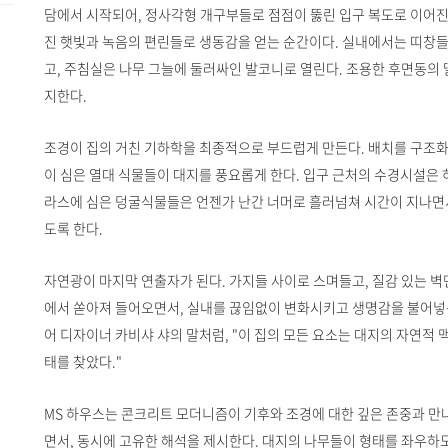
담에서 시작되어, 정사각형 개구부들로 점점이 뚫린 입구 복도로 이어진
진 햇빛과 녹음의 편린들로 생동감을 얻는 순간이다. 실내에서는 띠창
고, 주침실은 나무 그늘에 둘러싸인 발코니로 열린다. 조용한 후면동의
지한다.
조경이 집의 거친 기하학을 최종적으로 부드럽게 만든다. 배치를 구조화
이 심은 열대 식물들이 대지를 풍요롭게 한다. 입구 근처의 수경시설은
라스에 심은 덩굴식물들은 언젠가 난간 너머로 흘러넘쳐 시간이 지나면서
도록 한다.
자연광이 마지막 연출자가 된다. 가지들 사이로 스며들고, 질감 있는 벽
에서 쏟아져 들어오면서, 실내를 끊임없이 변화시키고 생명감을 불어넣
어 디자이너 카비샤 샤의 말처럼, "이 집의 모든 요소는 대지의 자연적
태를 찾았다."
MS 하우스는 콘크리트 모더니즘이 기후와 조경에 대한 깊은 존중과 만
면서, 동시에 고유한 해석을 제시한다. 대지의 나무들이 형태를 좌우하