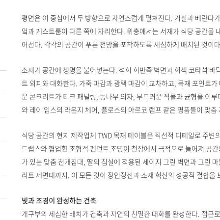
평면은 이 중심에서 두 방향으로 자연스럽게 펼쳐진다. 거실과 베란다가
엌과 게스트룸이 다른 쪽에 자리한다. 위층에서는 서재가 식당 공간을 
어선다. 각각의 공간이 푸른 전망을 포착하도록 세심하게 배치된 것이다
소재가 공간에 생명을 불어넣는다. 석회 회반죽 벽면과 회색 코타석 
트 외피와 대화한다. 가죽 마감과 광택 마감이 교차하고, 목재 포인트가
운 콘크리트가 티크 패널링, 등나무 의자, 부드러운 직물과 균형을 이루
와 레이 임스의 라운지 체어, 플로스의 아르코 램프 같은 명품들이 맞춤
식당 공간의 현지 제작업체 TWD 목재 테이블은 직선적 디테일로 주변의
드랩스와 협업한 조형적 펜던트 조명이 천장에서 극적으로 늘어져 공간의
가 있는 맞춤 천개침대, 딸의 침실에 적용된 세이지 그린 벽면과 그린 
리트 세면대까지. 이 모든 것이 장인정신과 소재 혁신의 성공적 결합을 
빛과 조경이 완성하는 건축
개구부의 세심한 배치가 건축과 자연의 친밀한 대화를 완성한다. 접근로